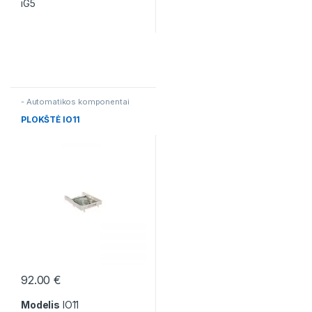
iG5
- Automatikos komponentai
PLOKŠTĖ IO11
92.00
€
Modelis
IO11