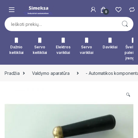
Skip to navigation
Skip to content
0
Ieškoti:
Dažnio
Servo
Elektros
Servo
Davikliai
Švelna
keitikliai
keitikliai
varikliai
varikliai
paleid
įrengin
Pradžia
Valdymo aparatūra
- Automatikos komponenta
🔍