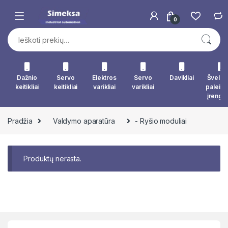
Skip to navigation
Skip to content
0
Ieškoti:
Dažnio
Servo
Elektros
Servo
Davikliai
Švelna
keitikliai
keitikliai
varikliai
varikliai
paleid
įrengin
Pradžia
Valdymo aparatūra
- Ryšio moduliai
Produktų nerasta.