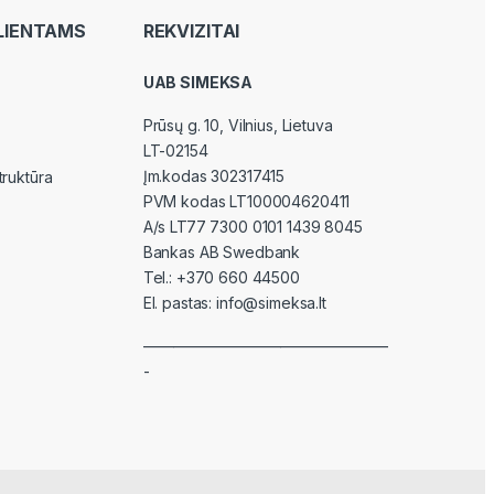
LIENTAMS
REKVIZITAI
UAB SIMEKSA
Prūsų g. 10, Vilnius
, Lietuva
LT-02154
Įm.kodas 302317415
truktūra
PVM kodas LT100004620411
A/s LT77 7300 0101 1439 8045
Bankas AB Swedbank
Tel.:
+370 660 44500
El. pastas:
info@simeksa.lt
————————————————
-