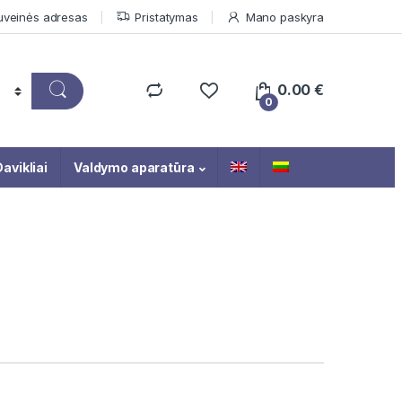
uveinės adresas
Pristatymas
Mano paskyra
0.00
€
0
avikliai
Valdymo aparatūra