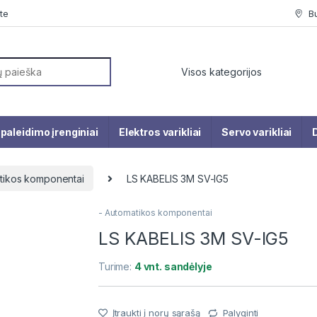
te
B
or:
paleidimo įrenginiai
Elektros varikliai
Servo varikliai
D
tikos komponentai
LS KABELIS 3M SV-IG5
- Automatikos komponentai
LS KABELIS 3M SV-IG5
Turime:
4 vnt. sandėlyje
Įtraukti į norų sąrašą
Palyginti