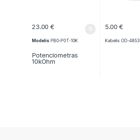
23.00
€
5.00
€
Modelis
PB0-P0T-10K
Kabelis OD-4853
Potenciometras
10kOhm