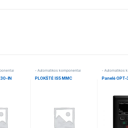
ponentai
- Automatikos komponentai
- Automatikos 
530-IN
PLOKŠTĖ IS5 MMC
Panelė OPT