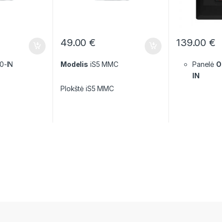
49.00
€
139.00
€
0-IN
Modelis
iS5 MMC
Panelė
O
IN
Plokštė iS5 MMC