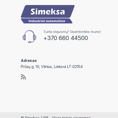
Turite klausimų? Skambinkite mums!
+370 660 44500
Adresas
Prūsų g. 10, Vilnius, Lietuva LT-02154
© Simeksa, UAB - Visos teisės saugomos.