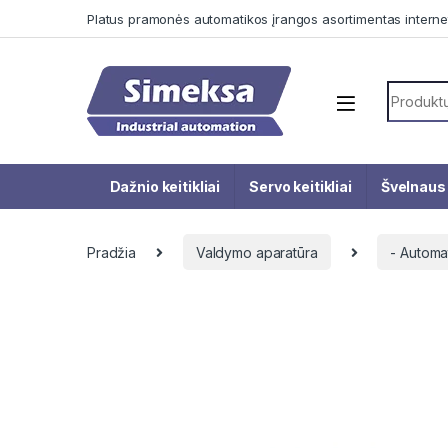
Skip to navigation
Skip to content
Platus pramonės automatikos įrangos asortimentas interne
Search f
Dažnio keitikliai
Servo keitikliai
Švelnaus 
Pradžia
Valdymo aparatūra
- Automa