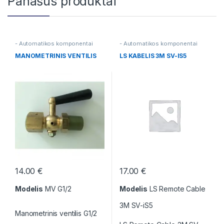
Panašūs produktai
- Automatikos komponentai
- Automatikos komponentai
MANOMETRINIS VENTILIS
LS KABELIS 3M SV-IS5
14.00
€
17.00
€
Modelis
MV G1/2
Modelis
LS Remote Cable
3M SV-iS5
Manometrinis ventilis G1/2