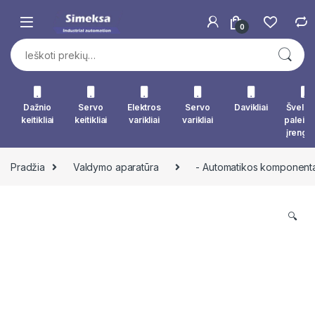
Skip to navigation
Skip to content
0
Ieškoti:
Dažnio
Servo
Elektros
Servo
Davikliai
Švelna
keitikliai
keitikliai
varikliai
varikliai
paleid
įrengin
Pradžia
Valdymo aparatūra
- Automatikos komponenta
🔍