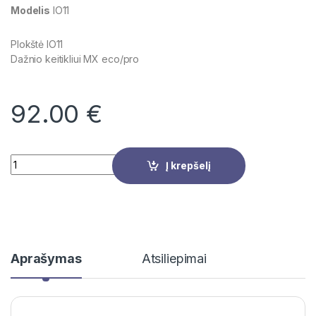
Modelis
IO11
Plokštė IO11
Dažnio keitikliui MX eco/pro
92.00
€
Quantity
Į krepšelį
Aprašymas
Atsiliepimai