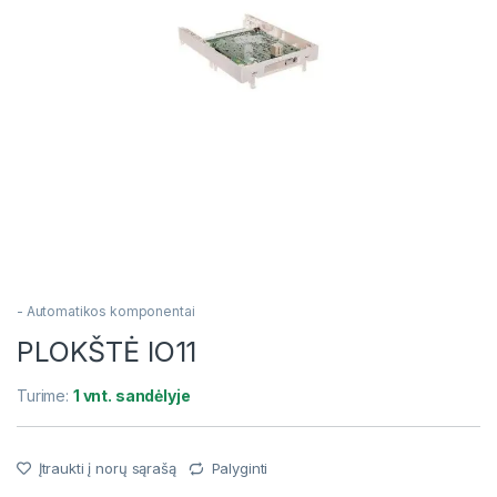
- Automatikos komponentai
PLOKŠTĖ IO11
Turime:
1 vnt. sandėlyje
Įtraukti į norų sąrašą
Palyginti