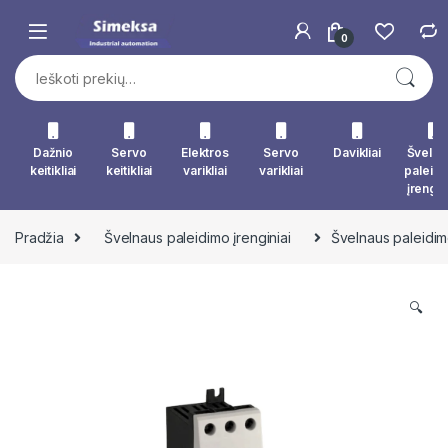
Skip to navigation
Skip to content
0
Ieškoti:
Dažnio
Servo
Elektros
Servo
Davikliai
Švelna
keitikliai
keitikliai
varikliai
varikliai
paleid
įrengin
Pradžia
Švelnaus paleidimo įrenginiai
Švelnaus paleidim
🔍