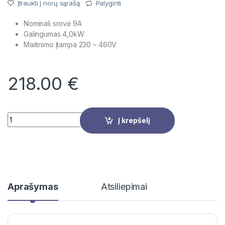
Įtraukti į norų sąrašą
Palyginti
Nominali srovė 9A
Galingumas 4,0kW
Maitinimo įtampa
230 – 460V
218.00
€
Quantity
Į krepšelį
Aprašymas
Atsiliepimai