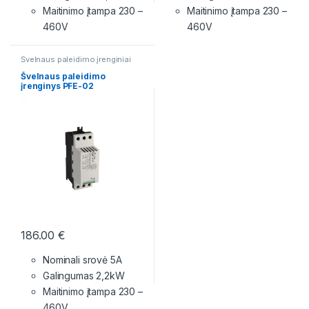
Maitinimo įtampa
230 –
Maitinimo įtampa
230 –
460V
460V
Švelnaus paleidimo įrenginiai
Švelnaus paleidimo
įrenginys PFE-02
186.00
€
Nominali srovė 5A
Galingumas 2,2kW
Maitinimo įtampa
230 –
460V