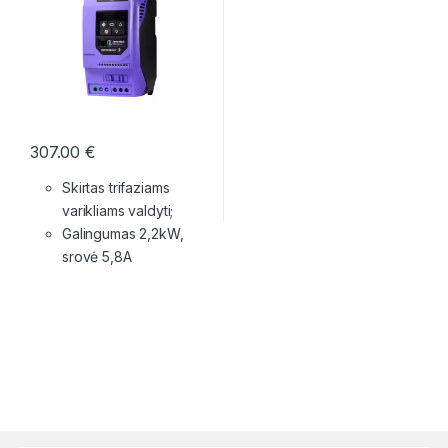
307.00
€
Skirtas trifaziams
varikliams valdyti;
Galingumas 2,2kW,
srovė 5,8A