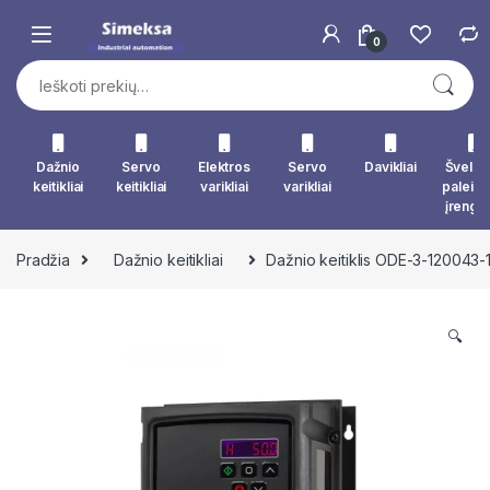
Skip to navigation
Skip to content
0
Ieškoti:
Dažnio
Servo
Elektros
Servo
Davikliai
Švelna
keitikliai
keitikliai
varikliai
varikliai
paleid
įrengin
Pradžia
Dažnio keitikliai
Dažnio keitiklis ODE-3-120043-
🔍