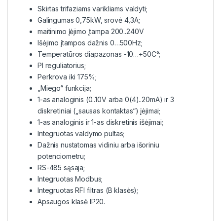
Skirtas trifaziams varikliams valdyti;
Galingumas 0,75kW, srovė 4,3A;
maitinimo įėjimo įtampa 200..240V
Išėjimo įtampos dažnis 0…500Hz;
Temperatūros diapazonas -10…+50C°;
PI reguliatorius;
Perkrova iki 175%;
„Miego“ funkcija;
1-as analoginis (0..10V arba 0(4)..20mA) ir 3
diskretiniai („sausas kontaktas“) įėjimai;
1-as analoginis ir 1-as diskretinis išėjimai;
Integruotas valdymo pultas;
Dažnis nustatomas vidiniu arba išoriniu
potenciometru;
RS-485 sąsaja;
Integruotas Modbus;
Integruotas RFI filtras (B klasės);
Apsaugos klasė IP20.