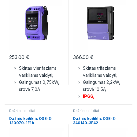
253.00
€
366.00
€
Skirtas vienfaziams
Skirtas trifaziams
varikliams valdyti;
varikliams valdyti;
Galingumas 0,75kW,
Galingumas 2,2kW,
srovė 7,0A
srovė 10,5A;
IP66;
Dažnio keitikliai
Dažnio keitikliai
Dažnio keitiklis ODE-3-
Dažnio keitiklis ODE-3-
120070-1F1A
340140-3F42