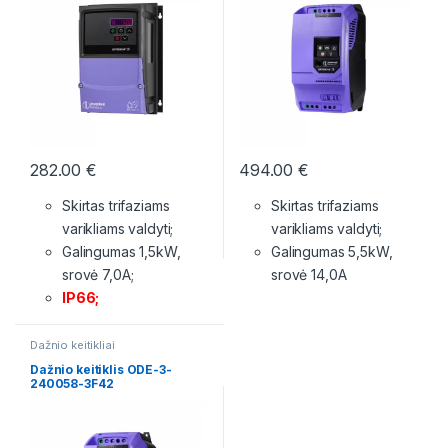
282.00
€
494.00
€
Skirtas trifaziams
Skirtas trifaziams
varikliams valdyti;
varikliams valdyti;
Galingumas 1,5kW,
Galingumas 5,5kW,
srovė 7,0A;
srovė 14,0A
IP66;
Dažnio keitikliai
Dažnio keitiklis ODE-3-
240058-3F42