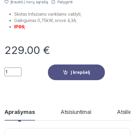
Įtraukti į norų sąrašą
Palyginti
Skirtas trifaziams varikliams valdyti;
Galingumas 0,75kW, srovė 4,3A;
IP66;
229.00
€
Quantity
Į krepšelį
Aprašymas
Atsisiuntimai
Atsilie