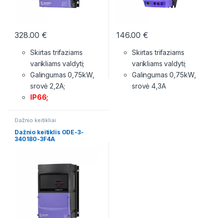
328.00
€
146.00
€
Skirtas trifaziams
Skirtas trifaziams
varikliams valdyti;
varikliams valdyti;
Galingumas 0,75kW,
Galingumas 0,75kW,
srovė 2,2A;
srovė 4,3A
IP66;
Dažnio keitikliai
Dažnio keitiklis ODE-3-
340180-3F4A