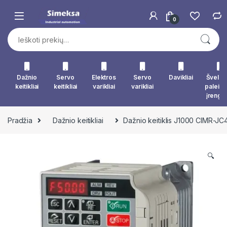
Skip to navigation
Skip to content
0
Ieškoti:
Dažnio
Servo
Elektros
Servo
Davikliai
Švelna
keitikliai
keitikliai
varikliai
varikliai
paleid
įrengin
Pradžia
Dažnio keitikliai
Dažnio keitiklis J1000 CIMR-
🔍