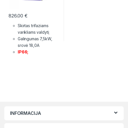
826.00
€
Skirtas trifaziams
varikliams valdyti;
Galingumas 7,5kW,
srovė 18,0A
IP66;
INFORMACIJA