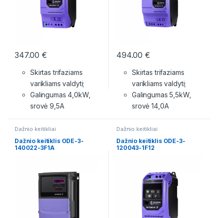
347.00
€
494.00
€
Skirtas trifaziams
Skirtas trifaziams
varikliams valdyti;
varikliams valdyti;
Galingumas 4,0kW,
Galingumas 5,5kW,
srovė 9,5A
srovė 14,0A
Dažnio keitikliai
Dažnio keitikliai
Dažnio keitiklis ODE-3-
Dažnio keitiklis ODE-3-
140022-3F1A
120043-1F12