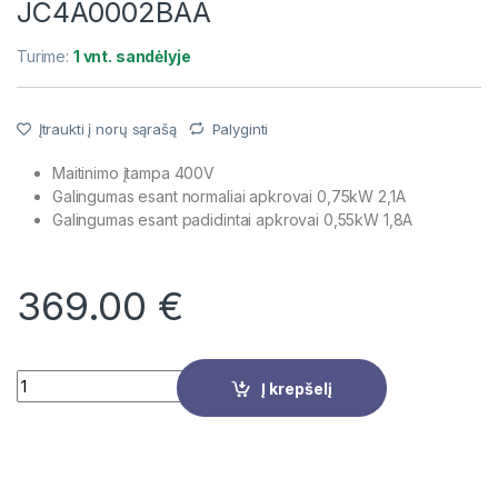
JC4A0002BAA
Turime:
1 vnt. sandėlyje
Įtraukti į norų sąrašą
Palyginti
Maitinimo įtampa 400V
Galingumas esant normaliai apkrovai 0,75kW 2,1A
Galingumas esant padidintai apkrovai 0,55kW 1,8A
369.00
€
Quantity
Į krepšelį