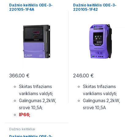
Dažnio keitiklis ODE-3-
Dažnio keitiklis ODE-3-
220105-1F4A
220105-1F42
366.00
€
246.00
€
Skirtas trifaziams
Skirtas trifaziams
varikliams valdyti;
varikliams valdyti;
Galingumas 2,2kW,
Galingumas 2,2kW,
srovė 10,5A;
srovė 10,5A
IP66;
Dažnio keitikliai
Dažnio keitiklis ODE-3-