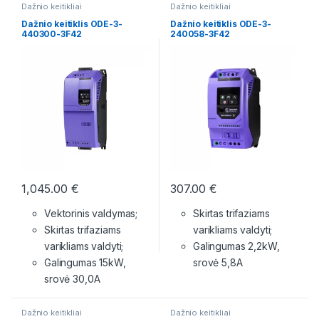
Dažnio keitikliai
Dažnio keitikliai
Dažnio keitiklis ODE-3-
Dažnio keitiklis ODE-3-
440300-3F42
240058-3F42
1,045.00
€
307.00
€
Vektorinis valdymas;
Skirtas trifaziams
Skirtas trifaziams
varikliams valdyti;
varikliams valdyti;
Galingumas 2,2kW,
Galingumas 15kW,
srovė 5,8A
srovė 30,0A
Dažnio keitikliai
Dažnio keitikliai