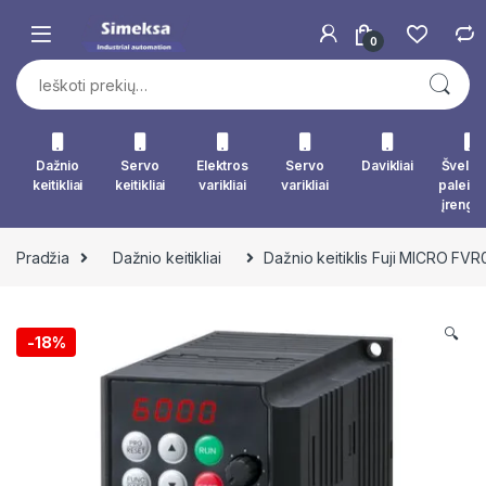
Skip to navigation
Skip to content
0
Ieškoti:
Dažnio
Servo
Elektros
Servo
Davikliai
Švelna
keitikliai
keitikliai
varikliai
varikliai
paleid
įrengin
Pradžia
Dažnio keitikliai
Dažnio keitiklis Fuji MICRO FV
🔍
-
18%