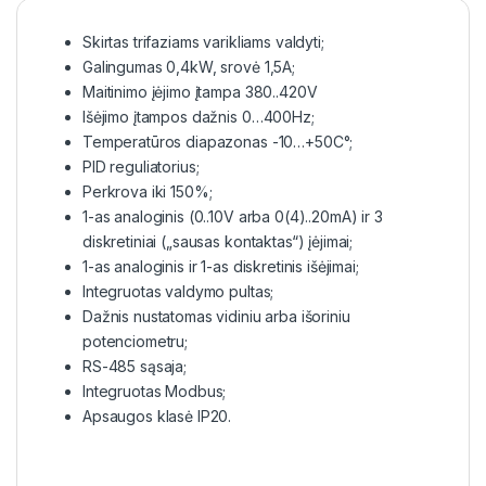
Skirtas trifaziams varikliams valdyti;
Galingumas 0,4kW, srovė 1,5A;
Maitinimo įėjimo įtampa 380..420V
Išėjimo įtampos dažnis 0…400Hz;
Temperatūros diapazonas -10…+50C°;
PID reguliatorius;
Perkrova iki 150%;
1-as analoginis (0..10V arba 0(4)..20mA) ir 3
diskretiniai („sausas kontaktas“) įėjimai;
1-as analoginis ir 1-as diskretinis išėjimai;
Integruotas valdymo pultas;
Dažnis nustatomas vidiniu arba išoriniu
potenciometru;
RS-485 sąsaja;
Integruotas Modbus;
Apsaugos klasė IP20.