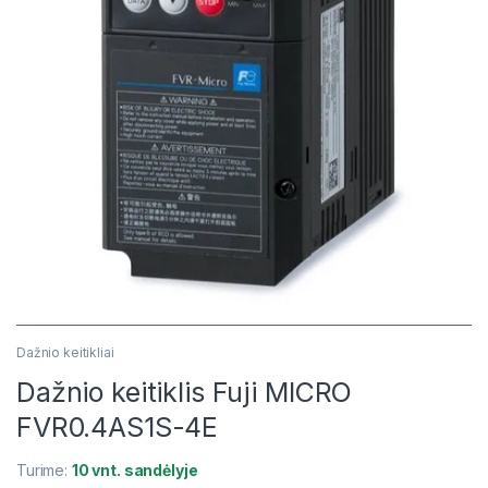
Dažnio keitikliai
Dažnio keitiklis Fuji MICRO
FVR0.4AS1S-4E
Turime:
10 vnt. sandėlyje