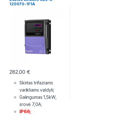
120070-1F1A
282.00
€
Skirtas trifaziams
varikliams valdyti;
Galingumas 1,5kW,
srovė 7,0A;
IP66;