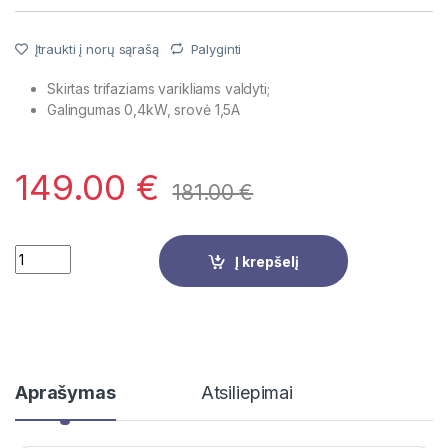
Įtraukti į norų sąrašą
Palyginti
Skirtas trifaziams varikliams valdyti;
Galingumas 0,4kW, srovė 1,5A
149.00
€
181.00
€
Quantity
Į krepšelį
Aprašymas
Atsiliepimai